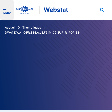
Webstat
Ouvrir le menu de navigation
MENU
Rechercher dans les données de la Banque de France
Accueil
Thématiques
DWA1,DWA1.Q.FR.S14.A.LE.F51M.D9.EUR_R_POP.S.N