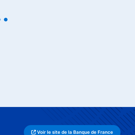
Voir le site de la Banque de France