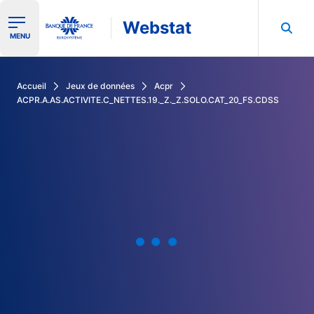
Webstat
Ouvrir le menu de navigation
MENU
Rechercher dans les données de la Banque de France
Accueil
Jeux de données
Acpr
ACPR.A.AS.ACTIVITE.C_NETTES.19._Z._Z.SOLO.CAT_20_FS.CDSS