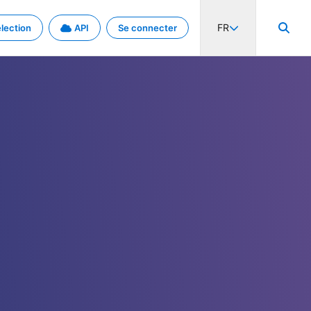
FR
lection
API
Se connecter
activité internationale et les taux. Découvrez le projet en détail.
nées et de métadonnées.
.