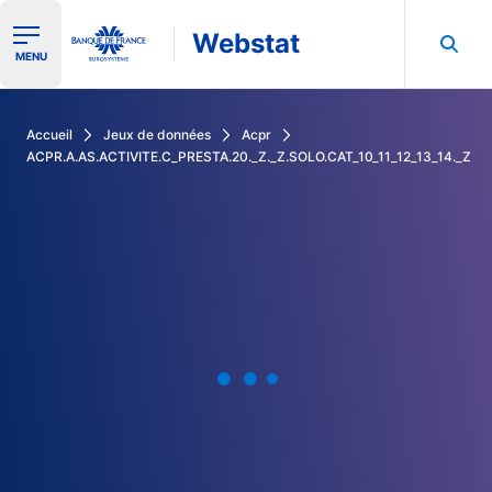
Webstat
Ouvrir le menu de navigation
MENU
Rechercher dans les données de la Banque de France
Accueil
Jeux de données
Acpr
ACPR.A.AS.ACTIVITE.C_PRESTA.20._Z._Z.SOLO.CAT_10_11_12_13_14._Z