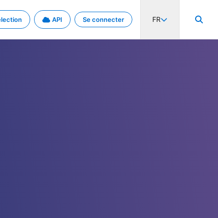
FR
lection
API
Se connecter
activité internationale et les taux. Découvrez le projet en détail.
nées et de métadonnées.
.