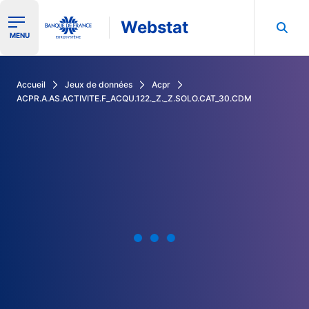
Webstat
Ouvrir le menu de navigation
MENU
Rechercher dans les données de la Banque de France
Accueil
Jeux de données
Acpr
ACPR.A.AS.ACTIVITE.F_ACQU.122._Z._Z.SOLO.CAT_30.CDM