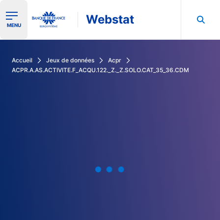
Webstat
Ouvrir le menu de navigation
MENU
Rechercher dans les données de la Banque de France
Accueil
Jeux de données
Acpr
ACPR.A.AS.ACTIVITE.F_ACQU.122._Z._Z.SOLO.CAT_35_36.CDM