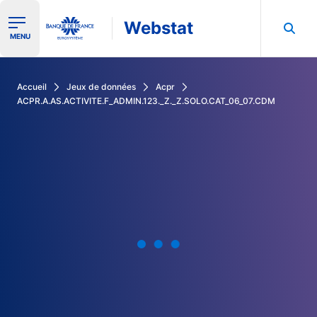
Webstat
Ouvrir le menu de navigation
MENU
Rechercher dans les données de la Banque de France
Accueil
Jeux de données
Acpr
ACPR.A.AS.ACTIVITE.F_ADMIN.123._Z._Z.SOLO.CAT_06_07.CDM