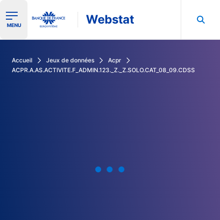
Webstat
Ouvrir le menu de navigation
MENU
Rechercher dans les données de la Banque de France
Accueil
Jeux de données
Acpr
ACPR.A.AS.ACTIVITE.F_ADMIN.123._Z._Z.SOLO.CAT_08_09.CDSS