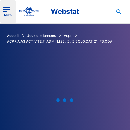
Webstat
Ouvrir le menu de navigation
MENU
Rechercher dans les données de la Banque de France
Accueil
Jeux de données
Acpr
ACPR.A.AS.ACTIVITE.F_ADMIN.123._Z._Z.SOLO.CAT_21_FS.CDA