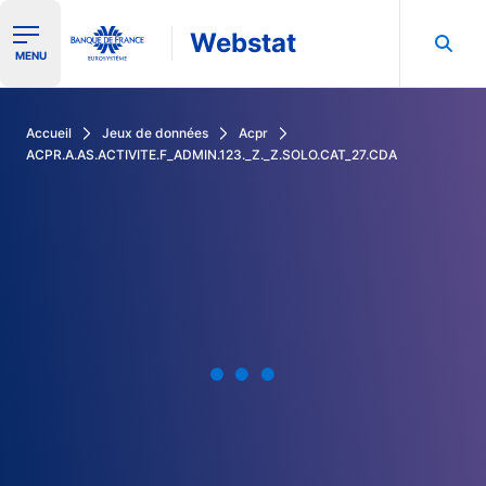
Webstat
Ouvrir le menu de navigation
MENU
Rechercher dans les données de la Banque de France
Accueil
Jeux de données
Acpr
ACPR.A.AS.ACTIVITE.F_ADMIN.123._Z._Z.SOLO.CAT_27.CDA