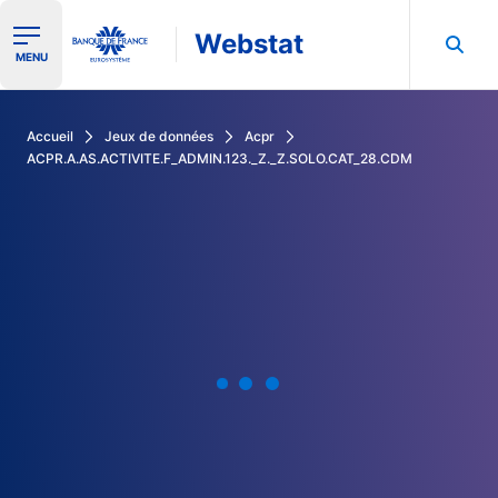
Webstat
Ouvrir le menu de navigation
MENU
Rechercher dans les données de la Banque de France
Accueil
Jeux de données
Acpr
ACPR.A.AS.ACTIVITE.F_ADMIN.123._Z._Z.SOLO.CAT_28.CDM