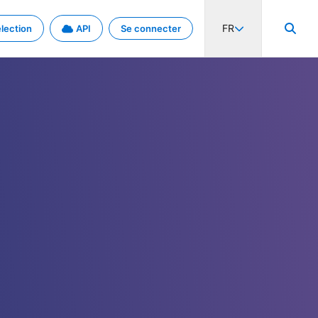
FR
lection
API
Se connecter
activité internationale et les taux. Découvrez le projet en détail.
nées et de métadonnées.
.