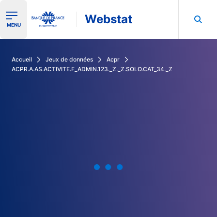
Webstat
Ouvrir le menu de navigation
MENU
Rechercher dans les données de la Banque de France
Accueil
Jeux de données
Acpr
ACPR.A.AS.ACTIVITE.F_ADMIN.123._Z._Z.SOLO.CAT_34._Z