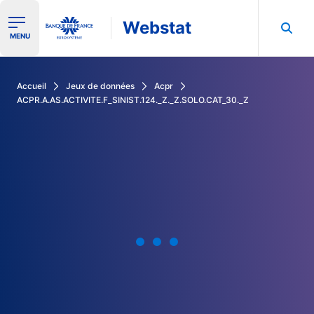
Webstat
Ouvrir le menu de navigation
MENU
Rechercher dans les données de la Banque de France
Accueil
Jeux de données
Acpr
ACPR.A.AS.ACTIVITE.F_SINIST.124._Z._Z.SOLO.CAT_30._Z