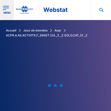
Webstat
Ouvrir le menu de navigation
MENU
Rechercher dans les données de la Banque de France
Accueil
Jeux de données
Acpr
ACPR.A.AS.ACTIVITE.F_SINIST.124._Z._Z.SOLO.CAT_31._Z