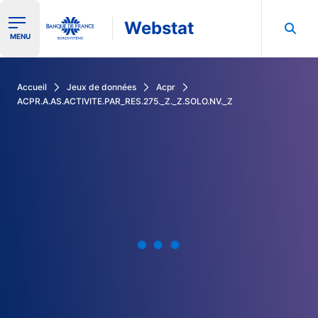
Webstat
Ouvrir le menu de navigation
MENU
Rechercher dans les données de la Banque de France
Accueil
Jeux de données
Acpr
ACPR.A.AS.ACTIVITE.PAR_RES.275._Z._Z.SOLO.NV._Z