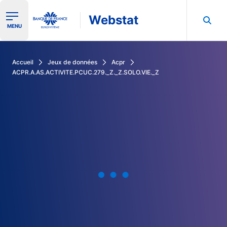
Webstat
Ouvrir le menu de navigation
MENU
Rechercher dans les données de la Banque de France
Accueil
Jeux de données
Acpr
ACPR.A.AS.ACTIVITE.PCUC.279._Z._Z.SOLO.VIE._Z