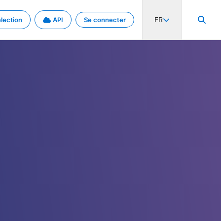
FR
lection
API
Se connecter
activité internationale et les taux. Découvrez le projet en détail.
nées et de métadonnées.
.