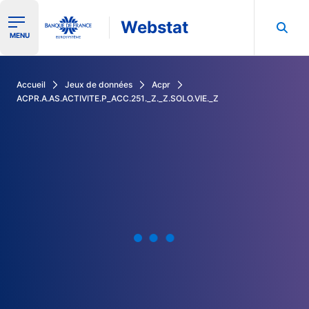
Webstat
Ouvrir le menu de navigation
MENU
Rechercher dans les données de la Banque de France
Accueil
Jeux de données
Acpr
ACPR.A.AS.ACTIVITE.P_ACC.251._Z._Z.SOLO.VIE._Z