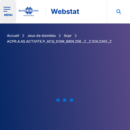
Webstat
Ouvrir le menu de navigation
MENU
Rechercher dans les données de la Banque de France
Accueil
Jeux de données
Acpr
ACPR.A.AS.ACTIVITE.P_ACQ_DOM_BIEN.258._Z._Z.SOLO.NV._Z