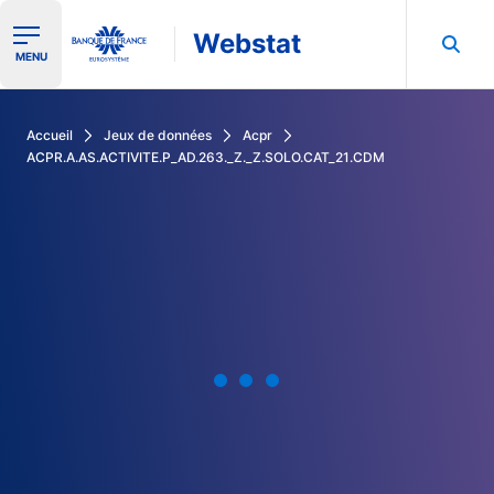
Webstat
Ouvrir le menu de navigation
MENU
Rechercher dans les données de la Banque de France
Accueil
Jeux de données
Acpr
ACPR.A.AS.ACTIVITE.P_AD.263._Z._Z.SOLO.CAT_21.CDM