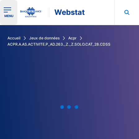
Webstat
Ouvrir le menu de navigation
MENU
Rechercher dans les données de la Banque de France
Accueil
Jeux de données
Acpr
ACPR.A.AS.ACTIVITE.P_AD.263._Z._Z.SOLO.CAT_28.CDSS