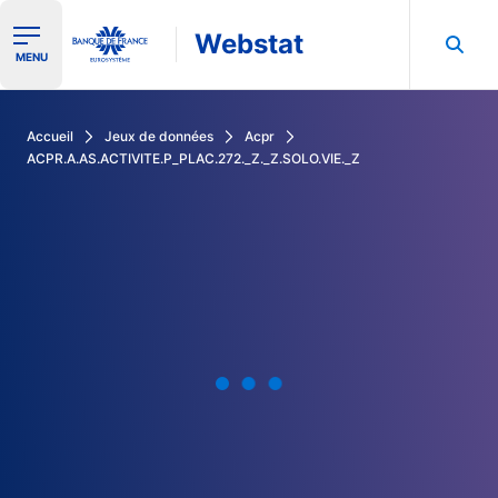
Webstat
Ouvrir le menu de navigation
MENU
Rechercher dans les données de la Banque de France
Accueil
Jeux de données
Acpr
ACPR.A.AS.ACTIVITE.P_PLAC.272._Z._Z.SOLO.VIE._Z