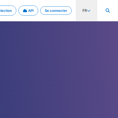
FR
lection
API
Se connecter
activité internationale et les taux. Découvrez le projet en détail.
nées et de métadonnées.
.