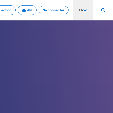
FR
lection
API
Se connecter
activité internationale et les taux. Découvrez le projet en détail.
nées et de métadonnées.
.