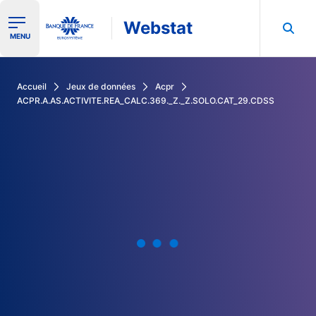
Webstat
Ouvrir le menu de navigation
MENU
Rechercher dans les données de la Banque de France
Accueil
Jeux de données
Acpr
ACPR.A.AS.ACTIVITE.REA_CALC.369._Z._Z.SOLO.CAT_29.CDSS