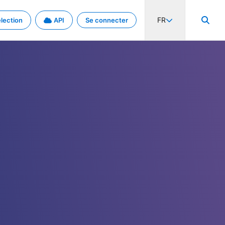
FR
lection
API
Se connecter
activité internationale et les taux. Découvrez le projet en détail.
nées et de métadonnées.
.