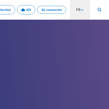
FR
lection
API
Se connecter
activité internationale et les taux. Découvrez le projet en détail.
nées et de métadonnées.
.