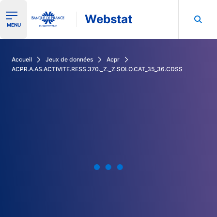
Webstat
Ouvrir le menu de navigation
MENU
Rechercher dans les données de la Banque de France
Accueil
Jeux de données
Acpr
ACPR.A.AS.ACTIVITE.RESS.370._Z._Z.SOLO.CAT_35_36.CDSS