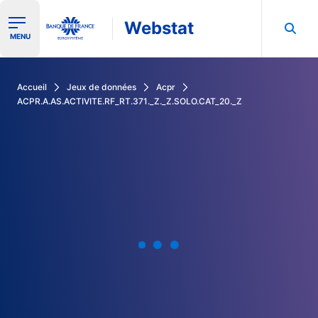
Webstat
Ouvrir le menu de navigation
MENU
Rechercher dans les données de la Banque de France
Accueil
Jeux de données
Acpr
ACPR.A.AS.ACTIVITE.RF_RT.371._Z._Z.SOLO.CAT_20._Z