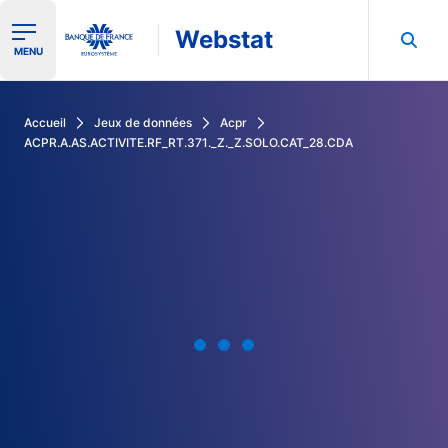
Webstat
Ouvrir le menu de navigation
MENU
Rechercher dans les données de la Banque de France
Accueil
Jeux de données
Acpr
ACPR.A.AS.ACTIVITE.RF_RT.371._Z._Z.SOLO.CAT_28.CDA