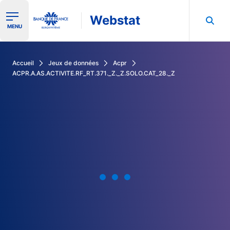
Webstat
Ouvrir le menu de navigation
MENU
Rechercher dans les données de la Banque de France
Accueil
Jeux de données
Acpr
ACPR.A.AS.ACTIVITE.RF_RT.371._Z._Z.SOLO.CAT_28._Z