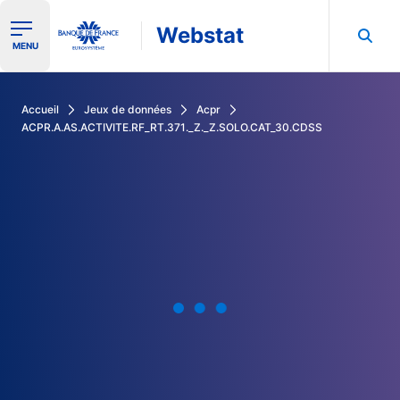
Webstat
Ouvrir le menu de navigation
MENU
Rechercher dans les données de la Banque de France
Accueil
Jeux de données
Acpr
ACPR.A.AS.ACTIVITE.RF_RT.371._Z._Z.SOLO.CAT_30.CDSS