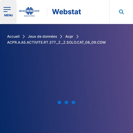
Webstat
Ouvrir le menu de navigation
MENU
Rechercher dans les données de la Banque de France
Accueil
Jeux de données
Acpr
ACPR.A.AS.ACTIVITE.RT.377._Z._Z.SOLO.CAT_08_09.CDM