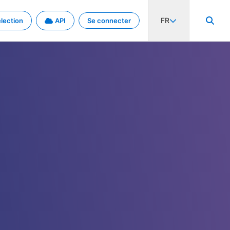
FR
lection
API
Se connecter
activité internationale et les taux. Découvrez le projet en détail.
nées et de métadonnées.
.