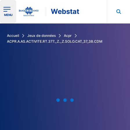
Webstat
Ouvrir le menu de navigation
MENU
Rechercher dans les données de la Banque de France
Accueil
Jeux de données
Acpr
ACPR.A.AS.ACTIVITE.RT.377._Z._Z.SOLO.CAT_37_38.CDM