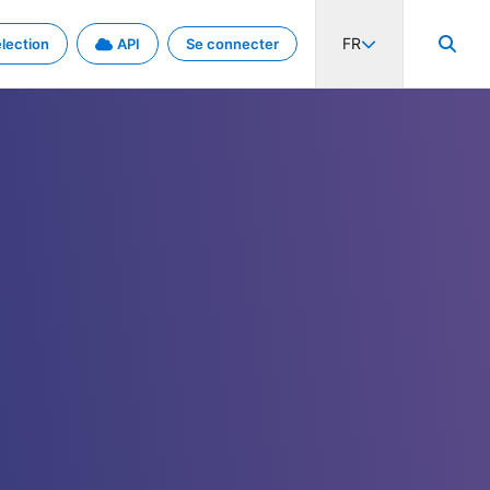
FR
lection
API
Se connecter
activité internationale et les taux. Découvrez le projet en détail.
nées et de métadonnées.
.