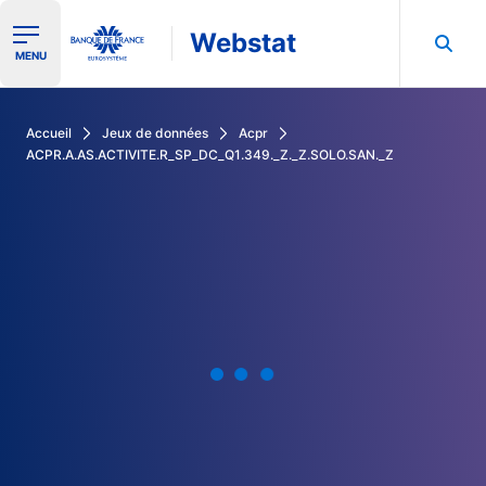
Webstat
Ouvrir le menu de navigation
MENU
Rechercher dans les données de la Banque de France
Accueil
Jeux de données
Acpr
ACPR.A.AS.ACTIVITE.R_SP_DC_Q1.349._Z._Z.SOLO.SAN._Z