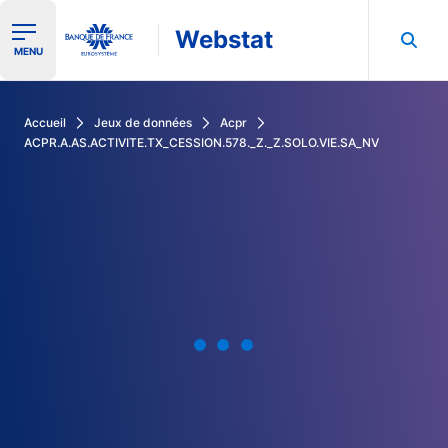
Webstat
Ouvrir le menu de navigation
MENU
Rechercher dans les données de la Banque de France
Accueil
Jeux de données
Acpr
ACPR.A.AS.ACTIVITE.TX_CESSION.578._Z._Z.SOLO.VIE.SA_NV