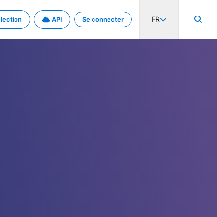
FR
lection
API
Se connecter
activité internationale et les taux. Découvrez le projet en détail.
nées et de métadonnées.
.