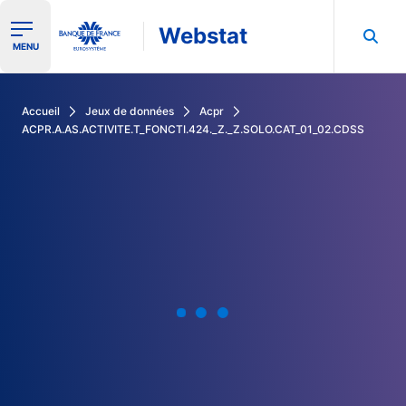
Webstat
Ouvrir le menu de navigation
MENU
Rechercher dans les données de la Banque de France
Accueil
Jeux de données
Acpr
ACPR.A.AS.ACTIVITE.T_FONCTI.424._Z._Z.SOLO.CAT_01_02.CDSS