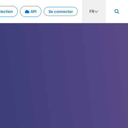
FR
lection
API
Se connecter
activité internationale et les taux. Découvrez le projet en détail.
nées et de métadonnées.
.