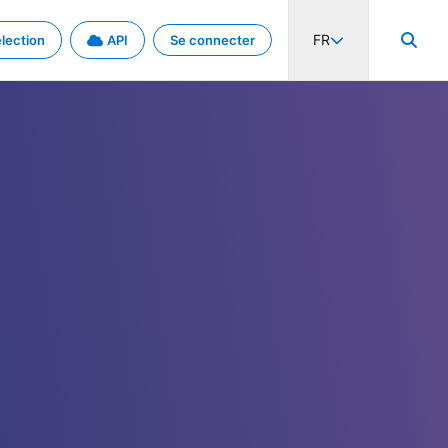
FR
lection
API
Se connecter
activité internationale et les taux. Découvrez le projet en détail.
nées et de métadonnées.
.