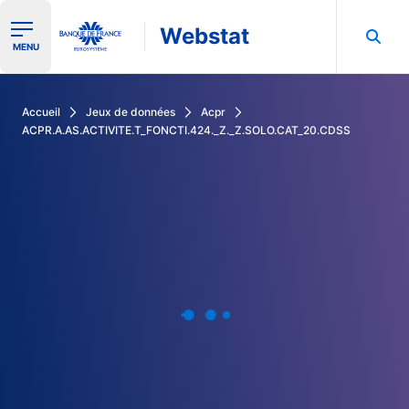
Webstat
Ouvrir le menu de navigation
MENU
Rechercher dans les données de la Banque de France
Accueil
Jeux de données
Acpr
ACPR.A.AS.ACTIVITE.T_FONCTI.424._Z._Z.SOLO.CAT_20.CDSS