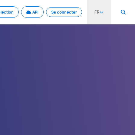
FR
lection
API
Se connecter
activité internationale et les taux. Découvrez le projet en détail.
nées et de métadonnées.
.