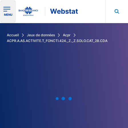
Webstat
Ouvrir le menu de navigation
MENU
Rechercher dans les données de la Banque de France
Accueil
Jeux de données
Acpr
ACPR.A.AS.ACTIVITE.T_FONCTI.424._Z._Z.SOLO.CAT_28.CDA