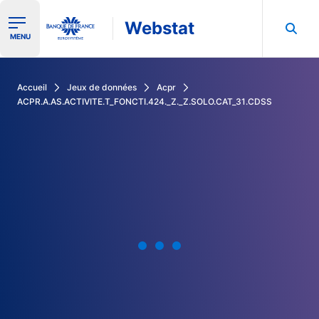
Webstat
Ouvrir le menu de navigation
MENU
Rechercher dans les données de la Banque de France
Accueil
Jeux de données
Acpr
ACPR.A.AS.ACTIVITE.T_FONCTI.424._Z._Z.SOLO.CAT_31.CDSS