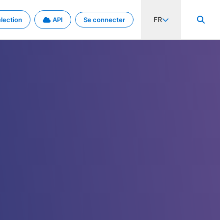
FR
lection
API
Se connecter
activité internationale et les taux. Découvrez le projet en détail.
nées et de métadonnées.
.